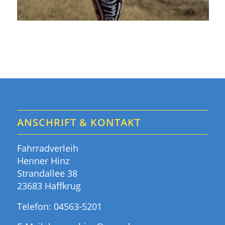
ANSCHRIFT & KONTAKT
Fahrradverleih
Henner Hinz
Strandallee 38
23683 Haffkrug
Telefon:
04563-5201