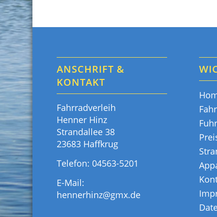
ANSCHRIFT &
WIC
KONTAKT
Ho
Fahrradverleih
Fahr
Henner Hinz
Fuh
Strandallee 38
Prei
23683 Haffkrug
Str
Telefon:
04563-5201
App
Kont
E-Mail:
Imp
hennerhinz@gmx.de
Dat