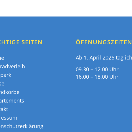
HTIGE SEITEN
ÖFFNUNGSZEITE
Ab 1. April 2026 täglic
me
radverleih
09.30 – 12.00 Uhr
rpark
16.00 – 18.00 Uhr
se
andkörbe
artements
akt
ressum
enschutzerklärung