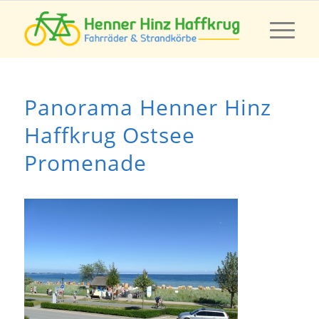
Panorama Henner Hinz
Haffkrug Ostsee
Promenade