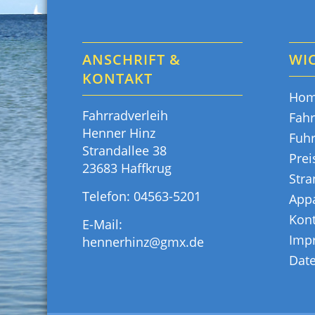
ANSCHRIFT &
WIC
KONTAKT
Ho
Fahrradverleih
Fahr
Henner Hinz
Fuh
Strandallee 38
Prei
23683 Haffkrug
Str
Telefon:
04563-5201
App
Kont
E-Mail:
Imp
hennerhinz@gmx.de
Dat