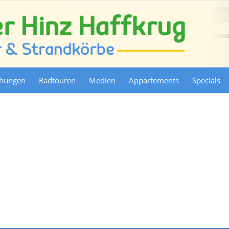
chungen
Radtouren
Medien
Appartements
Specials